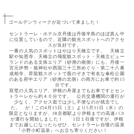
ゴールデンウィークが近づいて来ました！
セントラーレ・ホテル京丹後は丹後半島のほぼ真ん中
に位置しているので、近隣の観光スポットへのアクセ
スが良好です。
一番の人気のスポットはやはり天橋立です。 天橋立
駅や知恩寺、天橋立の飛龍観スポット・天橋立ビュー
ランドのある文殊エリア（砂洲の南側）にも、丹後一
宮元伊勢・籠神社や西国三十三所めぐり・第二十八番
成相寺、昇龍観スポットで股のぞきで有名な傘松公園
のある府中エリア（砂洲の北側）の両方にお車で約15
分です。
双璧の人気エリア、伊根の舟屋までもお車ですとセン
トラーレから約４０分です。 公共交通機関の運行が
少なく、アクセス面では少し不便なのが残念でし
た。 が！この4月15日（土）より5月31日（水）の
限定となりますが、JR京都駅より伊根までの高速バス
が運行を開始しました！ 1日１往復ですが、伊根
までお越しになったらぜひ、セントラーレ自慢の温泉
『小野小町温泉』へお立ち寄りください！