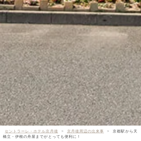
セントラーレ・ホテル京丹後
>
京丹後周辺の出来事
>
京都駅から天
橋立・伊根の舟屋までがとっても便利に！