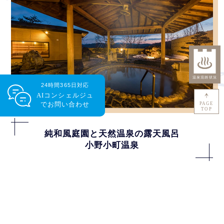
24時間365日対応
AIコンシェルジュ
で
お問い合わせ
PAGE
TOP
純和風庭園と天然温泉の露天風呂
小野小町温泉
京丹後市大宮町が、平安時代の六歌仙の一人で、絶世の
美女といわれた小野小町と縁の深い土地であるという伝
承から名づけらた、 女性にうれしい「美人の湯」。天
橋立からも近く車で約15分の温泉です。
日帰り入浴もご利用いただけます。