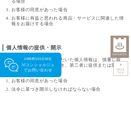
る場合
お客様の同意があった場合
お客様に有益と思われる商品・サービスに関連した情
報をお届けする場合
個人情報の提供・開示
24時間365日対応
お客様から提供していただいた個人情報は、慎重に取
AIコンシェルジュ
り扱い、下記の場合を除き、第三者に提供または開示
で
お問い合わせ
PAGE
することはございません。
TOP
お客様の同意があった場合
法令に基づき開示しなければならない場合
リンク先における個人情報
当ウェブサイトでは、お客様に対して有益な情報・サ
ービスを提供するために、他の会社・団体のウェブサ