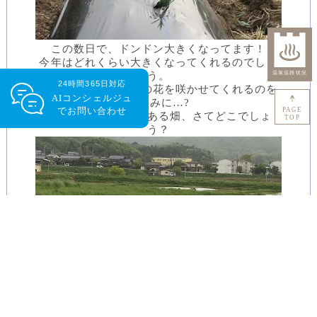
この数日で、ドンドン大きくなってます！
今年はどれくらい大きくなってくれるのでしょ
う。
24時間365日対応
この畝に一面の紫色の花を咲かせてくれるのを
AIコンシェルジュ
楽しみに…?
で
お問い合わせ
PAGE
ところで、この、とある畑、さてどこでしょ
TOP
う？