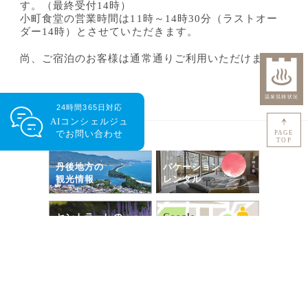
す。（最終受付14時）
小町食堂の営業時間は11時～14時30分（ラストオー
ダー14時）とさせていただきます。
尚、ご宿泊のお客様は通常通りご利用いただけます。
24時間365日対応
AIコンシェルジュ
で
お問い合わせ
PAGE
TOP
丹後地方の
バケーション
観光情報
レンタル
Google
セントラーレの
ストリートビュー
ラベンダー
京丹後市の
天気予報