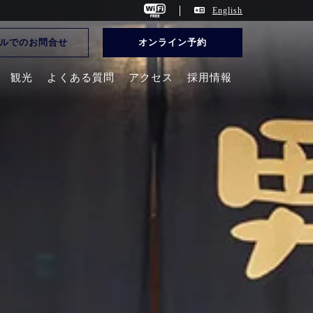
English
ルでのお問合せ
オンライン予約
観光
よくある質問
アクセス
採用情報