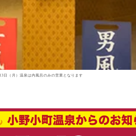
5月13日（月）温泉は内風呂のみの営業となります