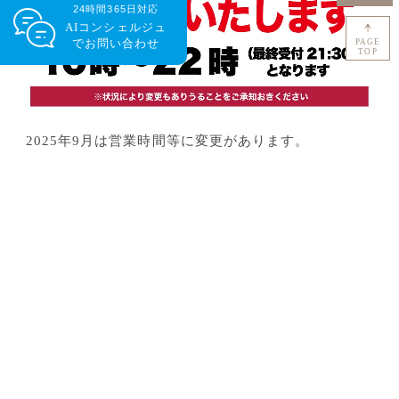
24時間365日対応
AIコンシェルジュ
で
お問い合わせ
PAGE
TOP
2025年9月は営業時間等に変更があります。
9月13日（土）～15日（月・祝） 日帰り入浴の営業
時間は16時（最終受付15時30分）まで
9月18日（木） 日帰り入浴の営業時間は17時（最終
受付16時30分）まで
9月23日（火・祝） 10時～22時（最終受付21時30
分）まで通常営業
連休中は大変混雑が予想されます。ホームページにて
温泉の混雑状況もご確認いただけますので、ぜひご利
用ください。
ご利用を予定されているお客様へは大変ご不便をおか
けいたしますが、ご理解の程、よろしくお願いいたし
ます。
尚、ご宿泊のお客様は通常通り温泉にご入浴いただけ