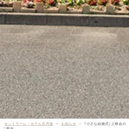
セントラーレ・ホテル京丹後
>
お知らせ
>
｢小さな結婚式｣上映会の
ご案内