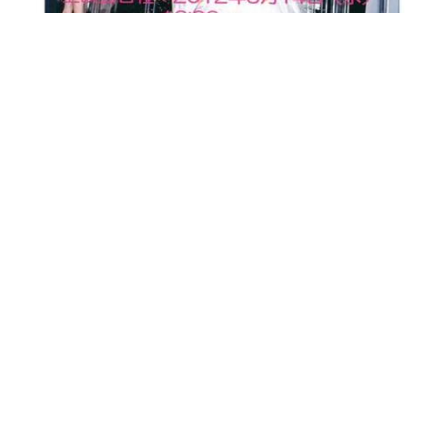
3月12日付 京都新聞記事は
こちら
より
成美大学 風のプロジェクトは
こちら より
丹後地方の
バケーション
観光情報
レンタル
Google
セントラーレの
ストリートビュー