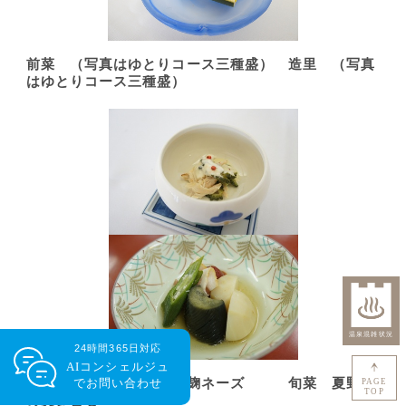
前菜 （写真はゆとりコース三種盛）
造里 （写真
はゆとりコース三種盛）
24時間365日対応
AIコンシェルジュ
で
お問い合わせ
先附 苦瓜と焼笹身の塩麹ネーズ
旬菜 夏野菜
PAGE
TOP
の焚き合せ