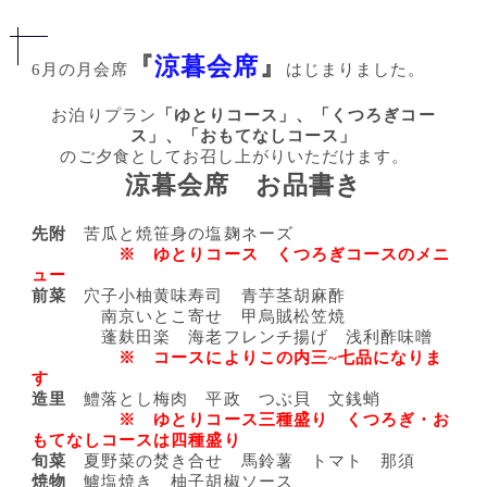
『
涼暮会席
』
6月の月会席
はじまりました。
お泊りプラン
「ゆとりコース」、「くつろぎコー
ス」、「おもてなしコース」
のご夕食としてお召し上がりいただけます。
涼暮会席 お品書き
先附
苦瓜と焼笹身の塩麹ネーズ
※ ゆとりコース くつろぎコースのメニ
ュー
前菜
穴子小柚黄味寿司 青芋茎胡麻酢
南京いとこ寄せ 甲烏賊松笠焼
蓬麸田楽 海老フレンチ揚げ 浅利酢味噌
※ コースによりこの内三~七品になりま
す
造里
鱧落とし梅肉 平政 つぶ貝 文銭蛸
※ ゆとりコース三種盛り くつろぎ・お
もてなしコースは四種盛り
旬菜
夏野菜の焚き合せ 馬鈴薯 トマト 那須
焼物
鱸塩焼き 柚子胡椒ソース