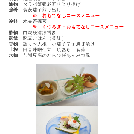
油物
タラバ蟹養老寄せ香り揚げ
強肴
賀茂茄子煎り出し
※ おもてなしコースメニュー
冷鉢
水晶茶碗蒸
※ くつろぎ・おもてなしコースメニュー
酢物
白焼鰻清涼博多
御飯
豌豆ごはん（釜飯）
香物
語りべ大根 小茄子辛子風味漬け
止椀
田舎味噌仕立 焼あら 茗荷
水物
与謝豆腐のわらび餅あんみつ風