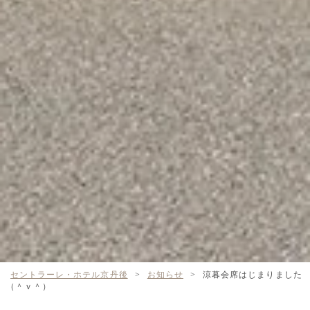
セントラーレ・ホテル京丹後
>
お知らせ
>
涼暮会席はじまりました
（＾ｖ＾）