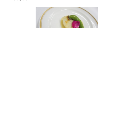
焼物 鱸の塩焼き・柚子胡椒ソース
油物 たら
ば蟹養老寄香り揚げ