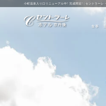
小町温泉入り口リニューアル中! 完成間近! | セントラー
食事