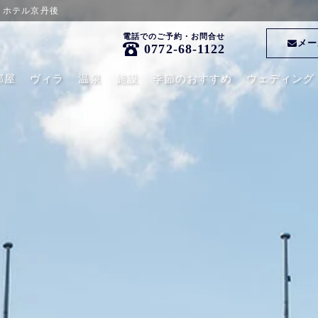
レ・ホテル京丹後
電話でのご予約・お問合せ
メー
0772-68-1122
部屋
ヴィラ
温泉
施設
季節のおすすめ
ウェディング