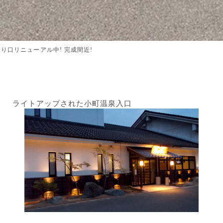
り口リニューアル中! 完成間近!
プされた小町温泉入口