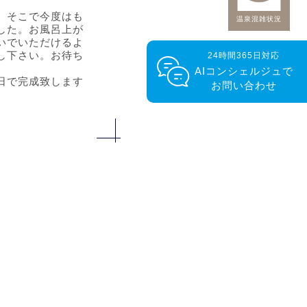
。そこで今度はも
温泉混雑状況
した。お風呂上が
いでいただけるよ
し下さい。お待ち
24時間365日対応
AIコンシェルジュで
日で完成致します
お問い合わせ
PAGE
京丹後市の
TOP
ー
天気予報