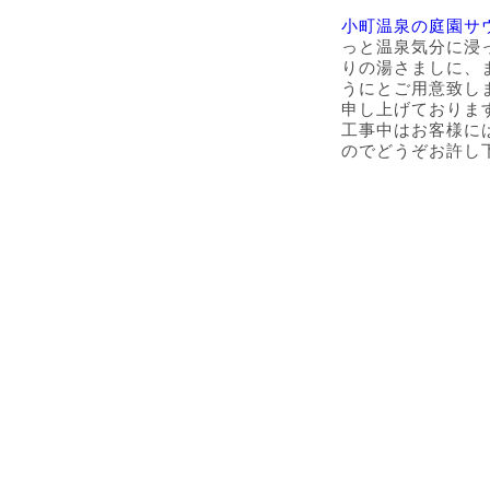
小町温泉の庭園サ
っと温泉気分に浸
りの湯さましに、
うにとご用意致し
申し上げておりま
工事中はお客様に
のでどうぞお許し
丹後地方の
バケーショ
観光情報
レンタル