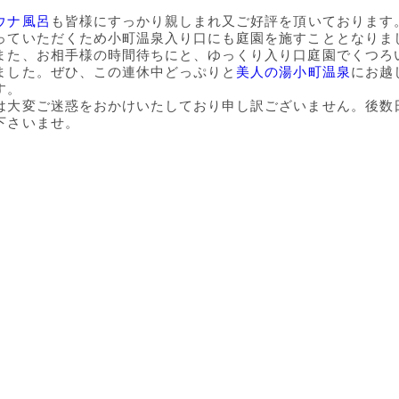
ウナ風呂
も皆様にすっかり親しまれ又ご好評を頂いております
っていただくため小町温泉入り口にも庭園を施すこととなりま
また、お相手様の時間待ちにと、ゆっくり入り口庭園でくつろ
ました。ぜひ、この連休中どっぷりと
美人の湯小町温泉
にお越
す。
は大変ご迷惑をおかけいたしており申し訳ございません。後数
下さいませ。
Google
ン
セントラーレの
ストリートビュ
ラベンダー