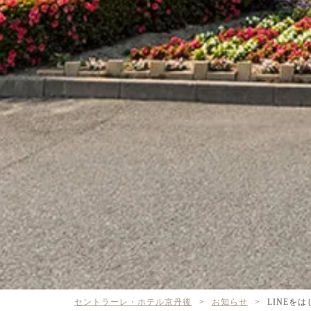
セントラーレ・ホテル京丹後
>
お知らせ
>
LINEを