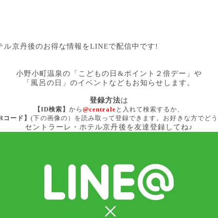
ル京丹後のお得な情報をLINEで配信中です!
小野小町温泉の「こどもの日&ポイント２倍デー」や
「風呂の日」のイベントなどもお知らせします。
登録方法
は
【ID検索】
から
@centrale
と入れて検索するか、
Rコード】
(下の画像の）
を
読み取って登録できます。お好きな方でどう
セントラーレ・ホテル京丹後を友達登録してね♪