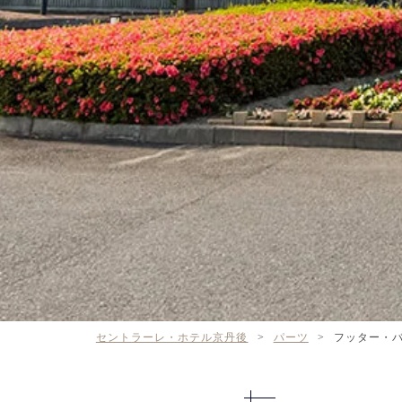
セントラーレ・ホテル京丹後
>
パーツ
>
フッター・