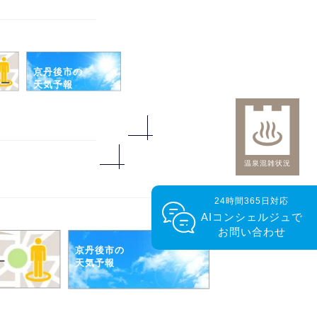
京丹後市の
ュー
天気予報
温泉混雑状況
24時間365日対応
AIコンシェルジュで
お問い合わせ
京丹後市の
ー
天気予報