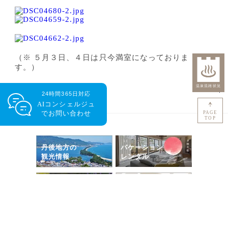
（
※ ５月３日、４日は只今満室になっておりま
す。
）
24時間365日対応
AIコンシェルジュ
で
お問い合わせ
PAGE
TOP
丹後地方の
バケーション
観光情報
レンタル
Google
セントラーレの
ストリートビュー
ラベンダー
京丹後市の