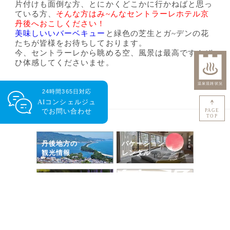
片付けも面倒な方、とにかくどこかに行かねばと思っ
ている方、
そんな方はみ~んなセントラーレホテル京
丹後へおこしください！
美味しいいバーベキュー
と緑色の芝生とガ~デンの花
たちが皆様をお待ちしております。
今、セントラーレから眺める空、風景は最高です！ぜ
ひ体感してくださいませ。
24時間365日対応
AIコンシェルジュ
で
お問い合わせ
PAGE
TOP
丹後地方の
バケーション
観光情報
レンタル
Google
セントラーレの
ストリートビュー
ラベンダー
京丹後市の
天気予報