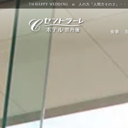
7/4 HAPPY WEDDING at 人の力『人間力その２』
食事