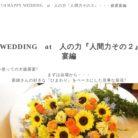
7/4 HAPPY WEDDING at 人の力『人間力その２』・・・披露宴編
PPY WEDDING at 人の力『人間力その
宴編
い使っての大披露宴?
まずは会場から・・・
新婦さんの好きな『ひまわり』をベースにした見事な装花?