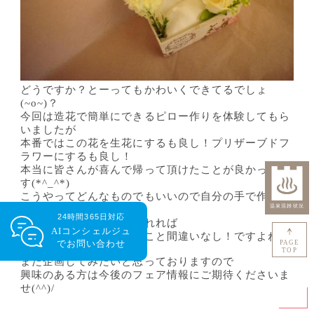
どうですか？とーってもかわいくできてるでしょ
(~o~)？
今回は造花で簡単にできるピロー作りを体験してもら
いましたが
本番ではこの花を生花にするも良し！プリザーブドフ
ラワーにするも良し！
本当に皆さんが喜んで帰って頂けたことが良かったで
す(*^_^*)
こうやってどんなものでもいいので自分の手で作った
ものを
24時間365日対応
結婚式や披露宴の中に入れれば
AIコンシェルジュ
より一層の思い出になること間違いなし！ですよね
で
お問い合わせ
PAGE
(*^_^*)
TOP
また企画してみたいと思っておりますので
興味のある方は今後のフェア情報にご期待くださいま
せ(^^)/