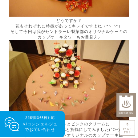
どうですか？
花もそれぞれに特徴があってキレイですよね（*^_^*）
そして今回は我がセントラーレ製菓部のオリジナルケーキの
カップケーキタワーもお目見え♪
24時間365日対応
グリーンとホワイトとピンクのクリームに
AIコンシェルジュ
トッパーは紙で作った花と折鶴にしてみました(^O^)
で
お問い合わせ
PAGE
TOP
こんな感じでセントラーレオリジナルのカップケーキは