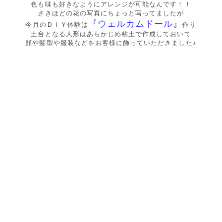
色も味も好きなようにアレンジが可能なんです！！
さきほどの花の写真にちょっと写ってましたが
『ウェルカムドール』
今月のＤＩＹ体験は
作り
土台となる人形はあらかじめ粘土で作成しておいて
顔や髪型や服装などをお客様に飾っていただきました♪
どうですか？かわいらしくできてますよね（*^_^*）
これなんて私も見た瞬間に
「新郎さんそっくりやなぁ（笑）」
て思いましたが作られた新婦さん自身も
「そっくりでしょ（笑）」