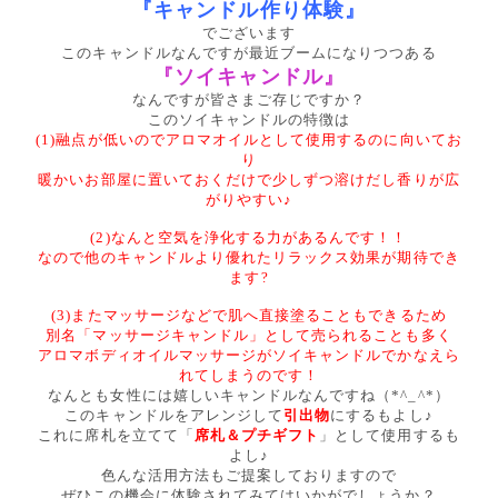
『キャンドル作り体験』
でございます
このキャンドルなんですが最近ブームになりつつある
『ソイキャンドル』
なんですが皆さまご存じですか？
このソイキャンドルの特徴は
(1)融点が低いのでアロマオイルとして使用するのに向いてお
り
暖かいお部屋に置いておくだけで少しずつ溶けだし香りが広
がりやすい♪
(2)なんと空気を浄化する力があるんです！！
なので他のキャンドルより優れたリラックス効果が期待でき
ます?
(3)またマッサージなどで肌へ直接塗ることもできるため
別名「マッサージキャンドル」として売られることも多く
アロマボディオイルマッサージがソイキャンドルでかなえら
れてしまうのです！
なんとも女性には嬉しいキャンドルなんですね（*^_^*）
このキャンドルをアレンジして
引出物
にするもよし♪
これに席札を立てて「
席札＆プチギフト
」として使用するも
よし♪
色んな活用方法もご提案しておりますので
ぜひこの機会に体験されてみてはいかがでしょうか？