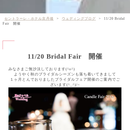
セントラーレ・ホテル京丹後
>
ウェディングブログ
>
11/20 Bridal
Fair 開催
11/20 Bridal Fair 開催
みなさまご無沙汰しております(^o^)
ようやく秋のブライダルシーズンも落ち着いてきまして
１ヶ月とんでおりましたブライダルフェア開催のご案内でご
ざいます(^_^)/~