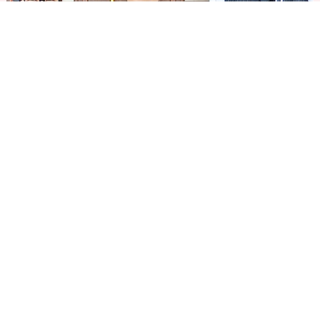
お客様との「絆」を大切に、カップルそれぞれ夢の
ウェディングを実現するお手伝いをいたします。
お客様、特に新婦様が一番輝く日をお手伝いさせて
いただけることが私たちの活力です！