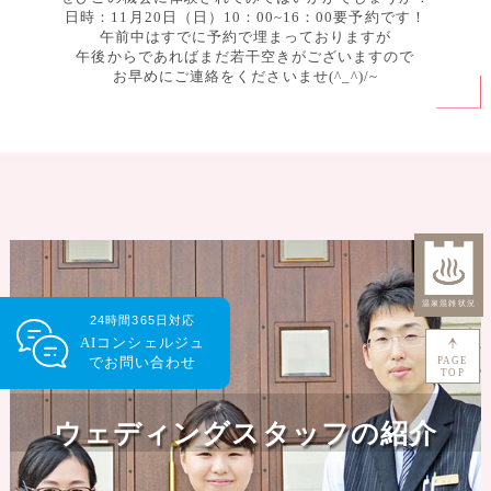
日時：11月20日（日）10：00~16：00要予約です！
午前中はすでに予約で埋まっておりますが
午後からであればまだ若干空きがございますので
お早めにご連絡をくださいませ(^_^)/~
24時間365日対応
AIコンシェルジュ
で
お問い合わせ
PAGE
TOP
ウェディングスタッフの紹介