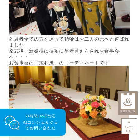
列席者全ての方を通って指輪はお二人の元へと運ばれ
ました
挙式後、新婦様は振袖に早着替えをされお食事会
へ・・・
お食事会は「純和風」のコーディネートです
24時間365日対応
AIコンシェルジュ
で
お問い合わせ
PAGE
TOP