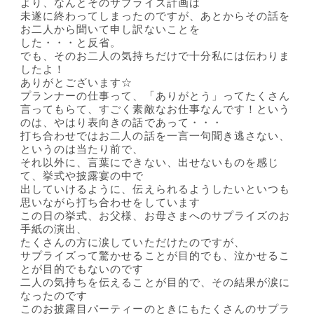
より、なんとそのサプライズ計画は
未遂に終わってしまったのですが、あとからその話を
お二人から聞いて申し訳ないことを
した・・・と反省。
でも、そのお二人の気持ちだけで十分私には伝わりま
したよ！
ありがとございます☆
プランナーの仕事って、「ありがとう」ってたくさん
言ってもらて、すごく素敵なお仕事なんです！という
のは、やはり表向きの話であって・・・
打ち合わせではお二人の話を一言一句聞き逃さない、
というのは当たり前で、
それ以外に、言葉にできない、出せないものを感じ
て、挙式や披露宴の中で
出していけるように、伝えられるようしたいといつも
思いながら打ち合わせをしています
この日の挙式、お父様、お母さまへのサプライズのお
手紙の演出、
たくさんの方に涙していただけたのですが、
サプライズって驚かせることが目的でも、泣かせるこ
とが目的でもないのです
二人の気持ちを伝えることが目的で、その結果が涙に
なったのです
このお披露目パーティーのときにもたくさんのサプラ