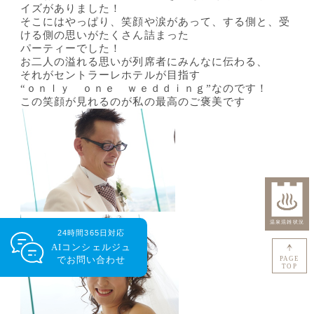
イズがありました！
そこにはやっぱり、笑顔や涙があって、する側と、受
ける側の思いがたくさん詰まった
パーティーでした！
お二人の溢れる思いが列席者にみんなに伝わる、
それがセントラーレホテルが目指す
“ｏｎｌｙ ｏｎｅ ｗｅｄｄｉｎｇ”なのです！
この笑顔が見れるのが私の最高のご褒美です
24時間365日対応
AIコンシェルジュ
で
お問い合わせ
PAGE
TOP