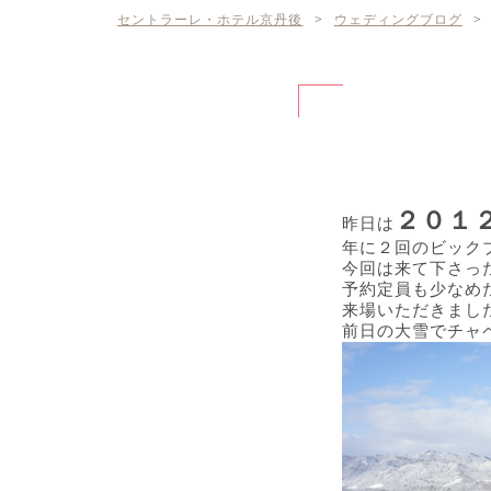
セントラーレ・ホテル京丹後
>
ウェディングブログ
>
２０１
昨日は
年に２回のビック
今回は来て下さっ
予約定員も少なめ
来場いただきまし
前日の大雪でチャ