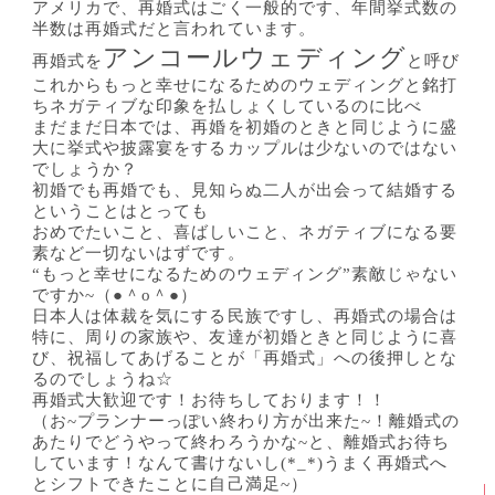
アメリカで、再婚式はごく一般的です、年間挙式数の
半数は再婚式だと言われています。
アンコールウェディング
再婚式を
と呼び
これからもっと幸せになるためのウェディングと銘打
ちネガティブな印象を払しょくしているのに比べ
まだまだ日本では、再婚を初婚のときと同じように盛
大に挙式や披露宴をするカップルは少ないのではない
でしょうか？
初婚でも再婚でも、見知らぬ二人が出会って結婚する
ということはとっても
おめでたいこと、喜ばしいこと、ネガティブになる要
素など一切ないはずです。
“もっと幸せになるためのウェディング”
素敵じゃない
ですか~（●＾o＾●）
日本人は体裁を気にする民族ですし、再婚式の場合は
特に、周りの家族や、友達が初婚ときと同じように喜
び、祝福してあげることが「再婚式」への後押しとな
るのでしょうね☆
再婚式大歓迎です！お待ちしております！！
（お~プランナーっぽい終わり方が出来た~！離婚式の
あたりでどうやって終わろうかな~と、離婚式お待ち
しています！なんて書けないし(*_*)うまく再婚式へ
とシフトできたことに自己満足~）