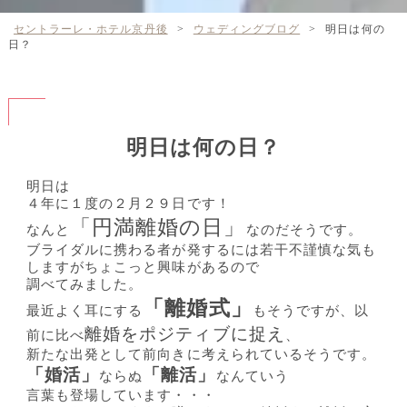
セントラーレ・ホテル京丹後
>
ウェディングブログ
>
明日は何の
日？
明日は何の日？
明日は
４年に１度の２月２９日です！
「円満離婚の日」
なんと
なのだそうです。
ブライダルに携わる者が発するには若干不謹慎な気も
しますがちょこっと興味があるので
調べてみました。
「離婚式」
最近よく耳にする
もそうですが、以
離婚をポジティブに捉え
前に比べ
、
新たな出発として前向きに考えられているそうです。
「婚活」
「離活」
ならぬ
なんていう
言葉も登場しています・・・