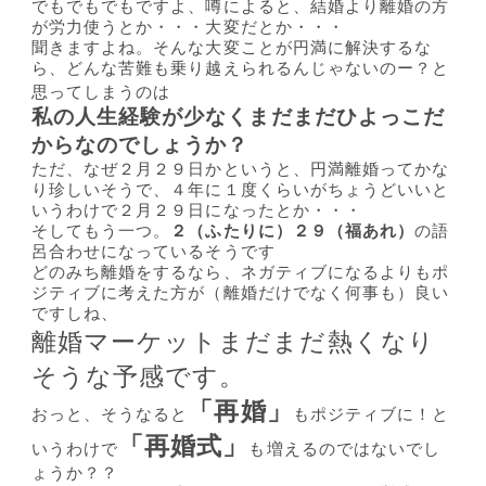
でもでもでもですよ、噂によると、結婚より離婚の方
が労力使うとか・・・大変だとか・・・
聞きますよね。そんな大変ことが円満に解決するな
ら、どんな苦難も乗り越えられるんじゃないのー？と
思ってしまうのは
私の人生経験が少なくまだまだひよっこだ
からなのでしょうか？
ただ、なぜ２月２９日かというと、円満離婚ってかな
り珍しいそうで、４年に１度くらいがちょうどいいと
いうわけで２月２９日になったとか・・・
そしてもう一つ。
２（ふたりに）２９（福あれ）
の語
呂合わせになっているそうです
どのみち離婚をするなら、ネガティブになるよりもポ
ジティブに考えた方が（離婚だけでなく何事も）良い
ですしね、
離婚マーケットまだまだ熱くなり
そうな予感です
。
「再婚」
おっと、そうなると
もポジティブに！と
「再婚式」
いうわけで
も増えるのではないでし
ょうか？？