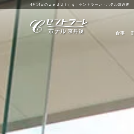
4月14日のｗｅｄｄｉｎｇ | セントラーレ・ホテル京丹後
食事