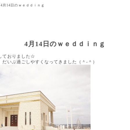
4月14日のｗｅｄｄｉｎｇ
4月14日のｗｅｄｄｉｎｇ
しておりました☆
、だいぶ過ごしやすくなってきました（＾-＾）