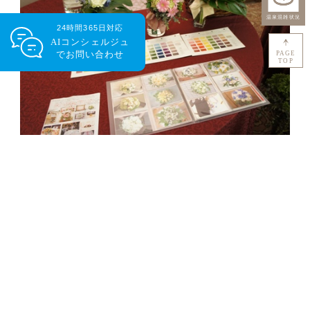
24時間365日対応
AIコンシェルジュ
で
お問い合わせ
PAGE
TOP
好きなお花をチョイスし、ミニブーケとして新婦様に
プレゼント☆
引出物展示＆マリッジリングの展
示