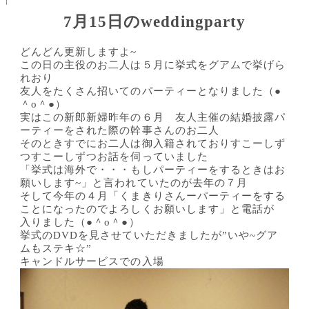
7月15日のweddingparty
どんどん更新しますよ~
この日の主役のお二人は５月に挙式をグアムで挙げら
れおり
友人をたくさん招いてのパーティーとなりました（●
＾o＾●）
実はこの新郎新婦昨年の６月 友人主催の結婚披露パ
ーティーをされた際の幹事さんのお二人
そのときすでにお二人は御入籍されておりすこーしず
つすこーしずつお話を伺っていました
「挙式は海外で・・・もしパーティーをするときはお
願いします~」と言われていたのが去年の７月
そして今年の４月「くまきりさんーパーティーをする
ことになったのでよろしくお願いします」と電話が
入りました（●＾o＾●）
挙式のDVDを見させていただきましたが”いや~グア
ムもステキ☆”
キャンドルサービスでの入場