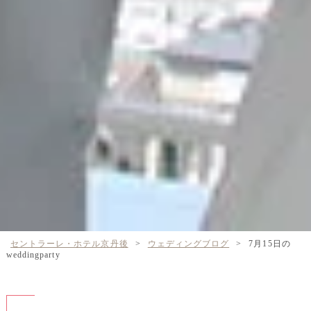
セントラーレ・ホテル京丹後
>
ウェディングブログ
>
7月15日の
weddingparty