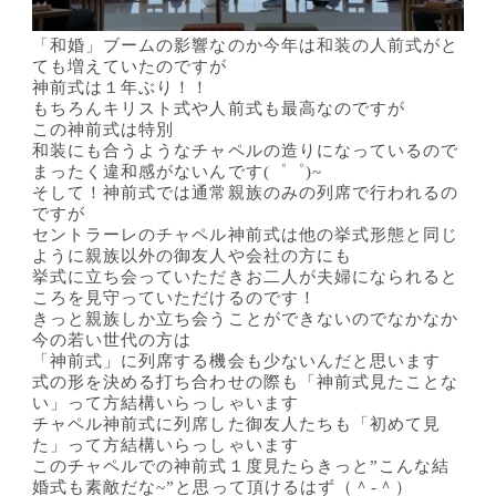
「和婚」ブームの影響なのか今年は和装の人前式がと
ても増えていたのですが
神前式は１年ぶり！！
もちろんキリスト式や人前式も最高なのですが
この神前式は特別
和装にも合うようなチャペルの造りになっているので
まったく違和感がないんです(゜゜)~
そして！神前式では通常親族のみの列席で行われるの
ですが
セントラーレのチャペル神前式は他の挙式形態と同じ
ように親族以外の御友人や会社の方にも
挙式に立ち会っていただきお二人が夫婦になられると
ころを見守っていただけるのです！
きっと親族しか立ち会うことができないのでなかなか
今の若い世代の方は
「神前式」に列席する機会も少ないんだと思います
式の形を決める打ち合わせの際も「神前式見たことな
い」って方結構いらっしゃいます
チャペル神前式に列席した御友人たちも「初めて見
た」って方結構いらっしゃいます
このチャペルでの神前式１度見たらきっと”こんな結
婚式も素敵だな~”と思って頂けるはず（＾-＾）