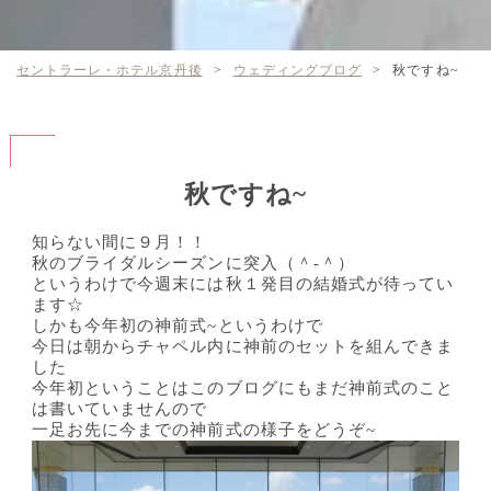
セントラーレ・ホテル京丹後
>
ウェディングブログ
>
秋ですね~
秋ですね~
知らない間に９月！！
秋のブライダルシーズンに突入（＾-＾）
というわけで今週末には秋１発目の結婚式が待ってい
ます☆
しかも今年初の神前式~というわけで
今日は朝からチャペル内に神前のセットを組んできま
した
今年初ということはこのブログにもまだ神前式のこと
は書いていませんので
一足お先に今までの神前式の様子をどうぞ~