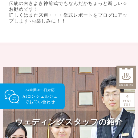
伝統の古きよき神前式でもなんだかちょっと新しい☆
お勧めです！
詳しくはまた来週・・・挙式レポートをブログにアッ
プします~お楽しみに！！
24時間365日対応
AIコンシェルジュ
で
お問い合わせ
PAGE
TOP
ウェディングスタッフの紹介