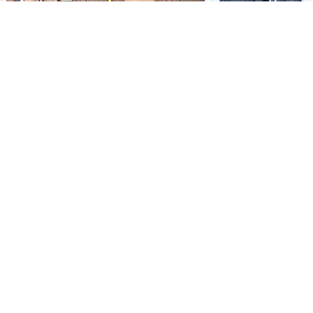
お客様との「絆」を大切に、カップルそれぞれ夢の
ウェディングを実現するお手伝いをいたします。
お客様、特に新婦様が一番輝く日をお手伝いさせて
いただけることが私たちの活力です！