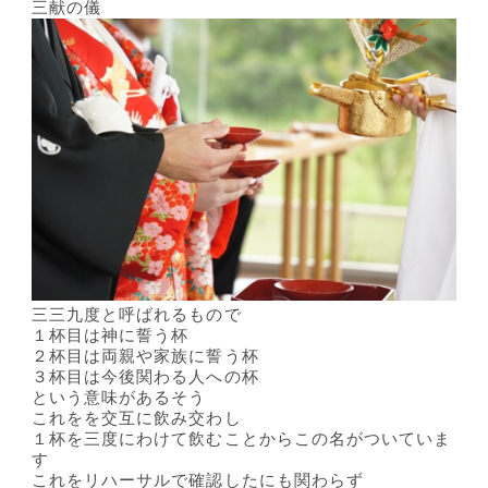
三献の儀
三三九度と呼ばれるもので
１杯目は神に誓う杯
２杯目は両親や家族に誓う杯
３杯目は今後関わる人への杯
という意味があるそう
これをを交互に飲み交わし
１杯を三度にわけて飲むことからこの名がついていま
す
これをリハーサルで確認したにも関わらず