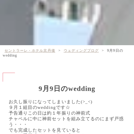
セントラーレ・ホテル京丹後
>
ウェディングブログ
>
9月9日の
wedding
9月9日のwedding
お久し振りになってしまいました(>_<)
９月１組目のweddingです☆
予告通りこの日は約１年振りの神前式
チャペルに中に神前セットを組み立てるのにまず戸惑
う・・・
でも完成したセットを見ていると