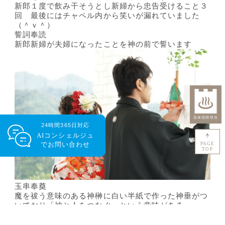
新郎１度で飲み干そうとし新婦から忠告受けること３
回 最後にはチャペル内から笑いが漏れていました
（＾ｖ＾）
誓詞奉読
新郎新婦が夫婦になったことを神の前で誓います
24時間365日対応
AIコンシェルジュ
で
お問い合わせ
PAGE
TOP
玉串奉奠
魔を祓う意味のある神榊に白い半紙で作った神垂がつ
いており「神と人をつなぐ」という意味がある
玉串を式が無事に終わったお礼に神に奉奠します