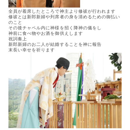
全員が着席したところで神主より修祓が行われます
修祓とは新郎新婦や列席者の身を清めるための御払い
のこと
その後チャペル内に神様を招く降神の儀をし
神前に食べ物やお酒を御供えします
祝詞奏上
新郎新婦のお二人が結婚することを神に報告
末長い幸せを祈ります