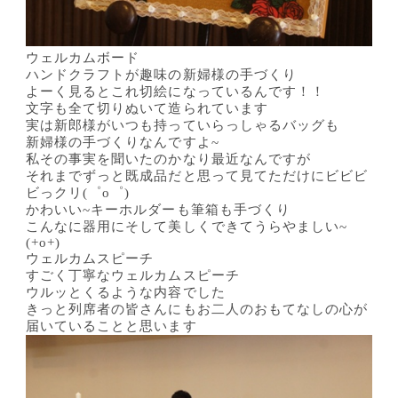
ウェルカムボード
ハンドクラフトが趣味の新婦様の手づくり
よーく見るとこれ切絵になっているんです！！
文字も全て切りぬいて造られています
実は新郎様がいつも持っていらっしゃるバッグも
新婦様の手づくりなんですよ~
私その事実を聞いたのかなり最近なんですが
それまでずっと既成品だと思って見てただけにビビビ
ビっクリ(゜o゜)
かわいい~キーホルダーも筆箱も手づくり
こんなに器用にそして美しくできてうらやましい~
(+o+)
ウェルカムスピーチ
すごく丁寧なウェルカムスピーチ
ウルッとくるような内容でした
きっと列席者の皆さんにもお二人のおもてなしの心が
届いていることと思います