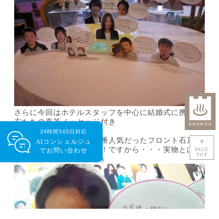
さらに今回はホテルスタッフを中心に結婚式に携わる
方たちの直筆メッセージ付き
写真パネルを作成！！
24時間365日対応
“写真うつりがいい”と一番人気だったフロント石川氏
AIコンシェルジュ
※あくまでも写真うつり！ですから・・・実物とは異
で
お問い合わせ
PAGE
TOP
なりますので・・・(*_*)