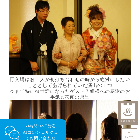
再入場はお二人が初打ち合わせの時から絶対にしたい
こととしてあげられていた演出の１つ
今まで特に御世話になったゲスト７組様への感謝のお
手紙&花束の贈呈
24時間365日対応
AIコンシェルジュ
で
お問い合わせ
PAGE