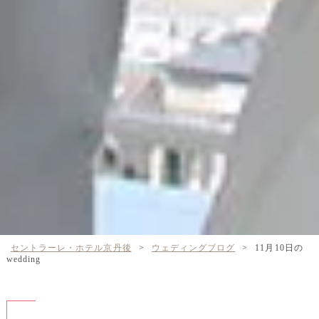
セントラーレ・ホテル京丹後
>
ウェディングブログ
>
11月10日の
wedding