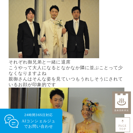
それぞれ御兄弟と一緒に退席
こうやって大人になるとなかなか隣に並ぶことって少
なくなりますよね
親御さんはそんな姿を見ていつもうれしそうにされて
いるお顔が印象的です
24時間365日対応
AIコンシェルジュ
で
お問い合わせ
PAGE
TOP