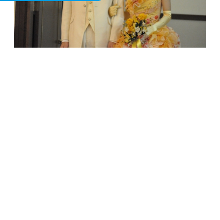
カラードレスもやっぱりステキ~（＾-＾）