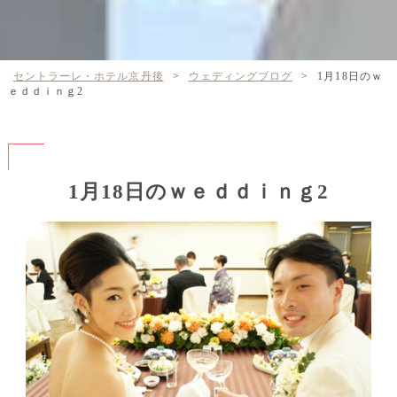
セントラーレ・ホテル京丹後
>
ウェディングブログ
>
1月18日のｗ
ｅｄｄｉｎｇ2
1月18日のｗｅｄｄｉｎｇ2