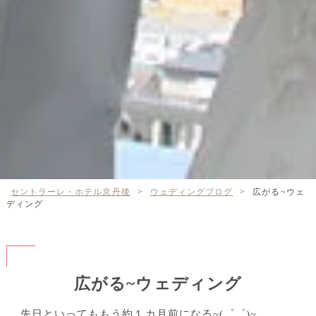
セントラーレ・ホテル京丹後
>
ウェディングブログ
>
広がる~ウェ
ディング
広がる~ウェディング
先日といってももう約１カ月前になる~(゜゜)~