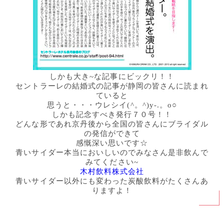
しかも大き~な記事にビックリ！！
セントラーレの結婚式の記事が静岡の皆さんに読まれ
ていると
思うと・・・ウレシイ(^。^)y-.。o○
しかも記念すべき発行７０号！！
どんな形であれ京丹後から全国の皆さんにブライダル
の発信ができて
感慨深い思いです☆
青いサイダー本当においしいのでみなさん是非飲んで
みてください~
木村飲料株式会社
青いサイダー以外にも変わった炭酸飲料がたくさんあ
りますよ！