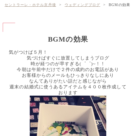
セントラーレ・ホテル京丹後
>
ウェディングブログ
>
BGMの効果
BGMの効果
気がつけば５月！
気づけばすぐに放置してしまうブログ
時が経つのが早すぎる(゜゜)~！！
今朝は午前中だけで２件の成約のお電話があり
お客様からのメールもひっきりなしにあり
なんてありがたい話だと感じながら
週末の結婚式に使うあるアイテムを４００枚作成して
おります