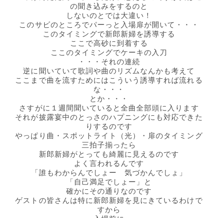
の聞き込みをするのと
しないのとでは大違い！
このサビのところでパーっと入場扉が開いて・・・
このタイミングで新郎新婦を誘導する
ここで高砂に到着する
ここのタイミングでケーキの入刀
・・・それの連続
逆に聞いていて歌詞や曲のリズムなんかも考えて
ここまで曲を流すためにはこういう誘導すれば流れる
な・・・
とか・・・
さすがに１週間聞いていると全曲全部頭に入ります
それが披露宴中のとっさのハプニングにも対応できた
りするのです
やっぱり曲・スポットライト（光）・扉のタイミング
三拍子揃ったら
新郎新婦がとっても綺麗に見えるのです
よく言われるんです
「誰もわからんでしょー 気づかんでしょ」
「自己満足でしょー」と
確かにその通りなのです
ゲストの皆さんは特に新郎新婦を見にきているわけで
すから