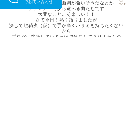
で
お問い合わせ
PAGE
ここはこんな感じの曲調が合いそうだなとか
TOP
プランナーだから選べる曲たちです
大変なことこそ楽しい！！
さて今日も熱く語りましたが
決して腱鞘炎（仮）で手が痛くハサミを持ちたくない
から
ブログに逃避しているわけでは決してありませんの
で！！