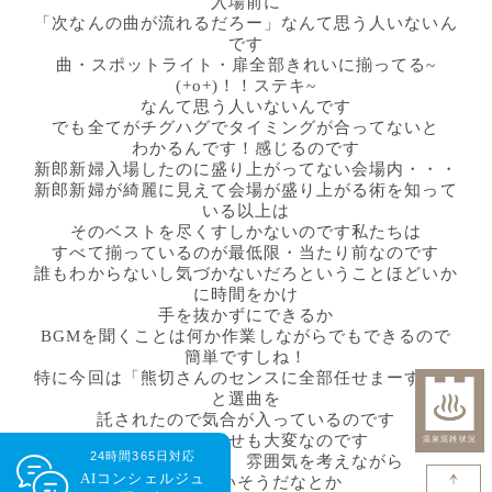
入場前に
「次なんの曲が流れるだろー」なんて思う人いないん
です
曲・スポットライト・扉全部きれいに揃ってる~
(+o+)！！ステキ~
なんて思う人いないんです
でも全てがチグハグでタイミングが合ってないと
わかるんです！感じるのです
新郎新婦入場したのに盛り上がってない会場内・・・
新郎新婦が綺麗に見えて会場が盛り上がる術を知って
いる以上は
そのベストを尽くすしかないのです私たちは
すべて揃っているのが最低限・当たり前なのです
誰もわからないし気づかないだろということほどいか
に時間をかけ
手を抜かずにできるか
BGMを聞くことは何か作業しながらでもできるので
簡単ですしね！
特に今回は「熊切さんのセンスに全部任せまーす！」
と選曲を
託されたので気合が入っているのです
なかなかお任せも大変なのです
24時間365日対応
２人の性格や年齢 雰囲気を考えながら
AIコンシェルジュ
この曲合いそうだなとか