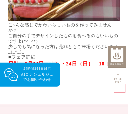
こ~んな感じでかわいらしいものを作ってみません
か？
ご自分の手でデザインしたものを食べるのもいいもの
ですよ(*^_^*)
少しでも気になった方は是非ともご来場くださいませ
_(_^_)_
■フェア詳細
日時：5月23日（土）・24日（日） 10：
24時間365日対応
00~16：00
AIコンシェルジュ
要予約です！！
で
お問い合わせ
PAGE
TOP