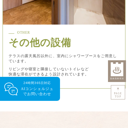
OTHER
その他の設備
テラスの露天風呂以外に、室内にシャワーブースをご用意し
ています。
リビングや寝室と隣接していないトイレなど
快適な滞在ができるよう設計されています。
24時間365日対応
AIコンシェルジュ
で
お問い合わせ
PAGE
TOP